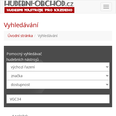
Toggl
navig
Vyhledávání
Úvodní stránka
Vyhledávání
Pomocný vyhledávač
hudebních nástrojů