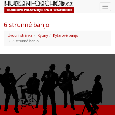
Toggl
navig
6 strunné banjo
Úvodní stránka
Kytary
Kytarové banjo
6 strunné banjo