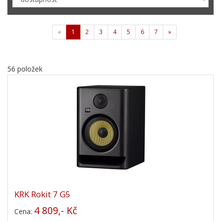
«
1
2
3
4
5
6
7
»
56 položek
KRK Rokit 7 G5
4 809,- Kč
Cena: