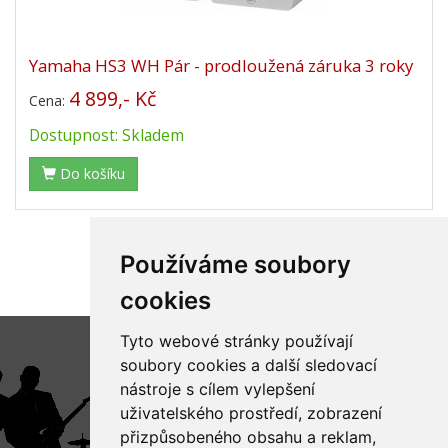
Yamaha HS3 WH Pár - prodloužená záruka 3 roky
4 899,- Kč
Cena:
Dostupnost: Skladem
Do košíku
Používáme soubory
«
1
2
3
4
5
6
7
»
cookies
Tyto webové stránky používají
soubory cookies a další sledovací
nástroje s cílem vylepšení
uživatelského prostředí, zobrazení
přizpůsobeného obsahu a reklam,