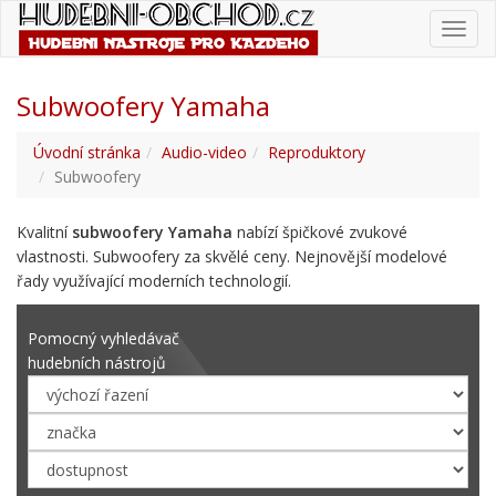
Toggl
navig
Subwoofery Yamaha
Úvodní stránka
Audio-video
Reproduktory
Subwoofery
Kvalitní
subwoofery Yamaha
nabízí špičkové zvukové
vlastnosti. Subwoofery za skvělé ceny. Nejnovější modelové
řady využívající moderních technologií.
Pomocný vyhledávač
hudebních nástrojů