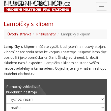
Toggl
navig
Lampičky s klipem
Úvodní stránka
Příslušenství
Lampičky s klipem
Lampičky s klipem
můžete využít k uchycení na notový stojan,
k horní desce stolu nebo ke korpusu nástroje. "Klipové lampičky"
poslouží i jako pomůcka ke čtení. Široký sortiment. U zboží
skladem rychlá expedice. Lampička s klipem se stane vaším
nepostradatelným kamarádem. Objednejte si ji v našem eshopu
Hudebni-obchod.cz.
Pomocný vyhledávač
hudebních nástrojů