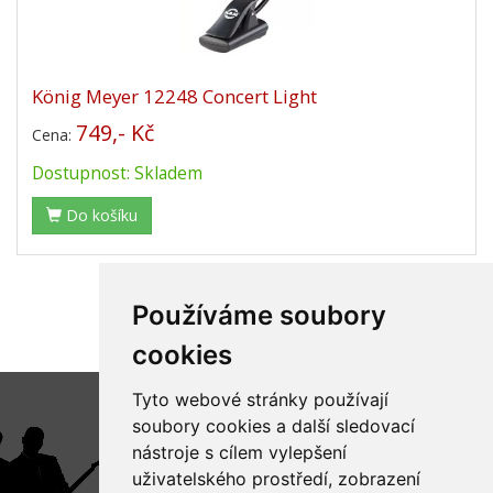
König Meyer 12248 Concert Light
749,- Kč
Cena:
Dostupnost: Skladem
Do košíku
Používáme soubory
«
1
2
3
4
»
cookies
Tyto webové stránky používají
soubory cookies a další sledovací
nástroje s cílem vylepšení
uživatelského prostředí, zobrazení