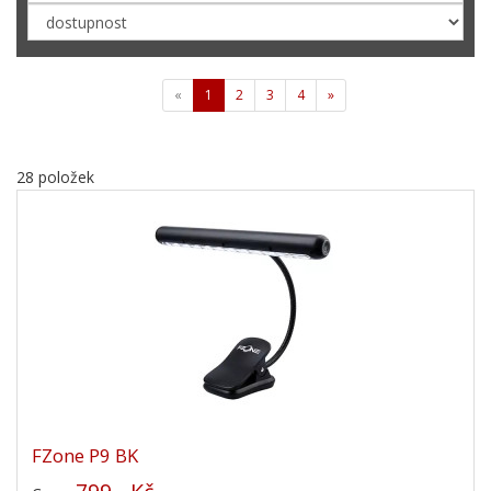
«
1
2
3
4
»
28 položek
FZone P9 BK