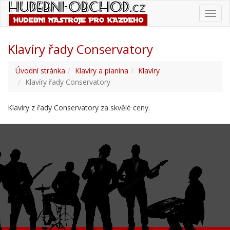
Toggl
navig
Klavíry řady Conservatory
Úvodní stránka
Klavíry a pianina
Klavíry
Klavíry řady Conservatory
Klavíry z řady Conservatory za skvělé ceny.