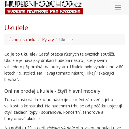
Toggl
navig
Ukulele
Úvodní stránka
Kytary
Ukulele
Co je to ukulele?
Častá otázka různých televizních soutěží.
Ukulele je havajský drnkací hudební nástroj, který svým
vzhledem připomíná malou kytaru. Ukulele bylo vynalezeno v 80.
letech 19. století. Na Havaji tomuto nástroji říkají "skákající
blecha".
Online prodej ukulele - čtyři hlavní modely
Tón a hlasitost drnkacího nástroje se mění zároveň s jeho
velikostí a konstrukcí. Na hudebním trhu se od počátku ubjevují
čtyři základní typy - sopránové, koncertní, tenorové a
barytonové ukulele.
Na počátku 20. století
získalo ukulele
obrovskou popularitu ve