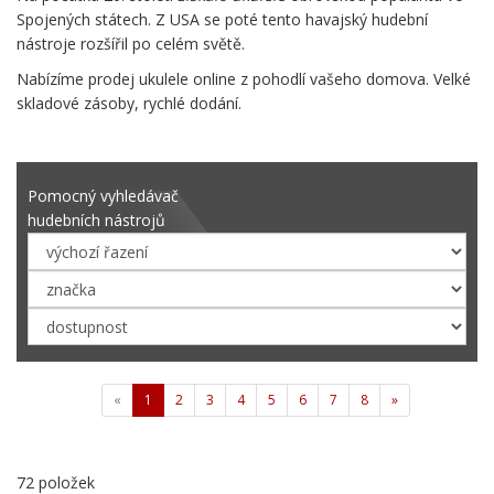
Spojených státech. Z USA se poté tento havajský hudební
nástroje rozšířil po celém světě.
Nabízíme prodej ukulele online z pohodlí vašeho domova. Velké
skladové zásoby, rychlé dodání.
Pomocný vyhledávač
hudebních nástrojů
«
1
2
3
4
5
6
7
8
»
72 položek