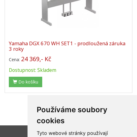
Yamaha DGX 670 WH SET1 - prodloužená záruka
3 roky
24 369,- Kč
Cena:
Dostupnost: Skladem
Do košíku
Používáme soubory
«
1
2
»
cookies
Tyto webové stránky používají