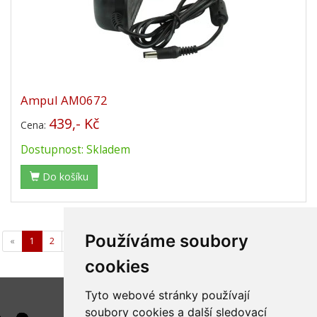
Ampul AM0672
439,- Kč
Cena:
Dostupnost: Skladem
Do košíku
Používáme soubory
«
1
2
3
4
5
6
7
8
9
10
11
…
40
»
cookies
Tyto webové stránky používají
soubory cookies a další sledovací