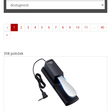
«
1
2
3
4
5
6
7
8
9
10
11
…
40
»
358 položek