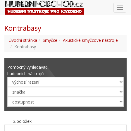
Toggl
navig
Kontrabasy
Úvodní stránka
Smyčce
Akustické smyčcové nástroje
Kontrabasy
Pomocný vyhledávač
hudebních nástrojů
2 položek