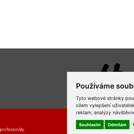
Používáme soub
Tyto webové stránky použí
cílem vylepšení uživatel
reklam, analýzy návštěvno
Souhlasím
Odmítám
profesionály.