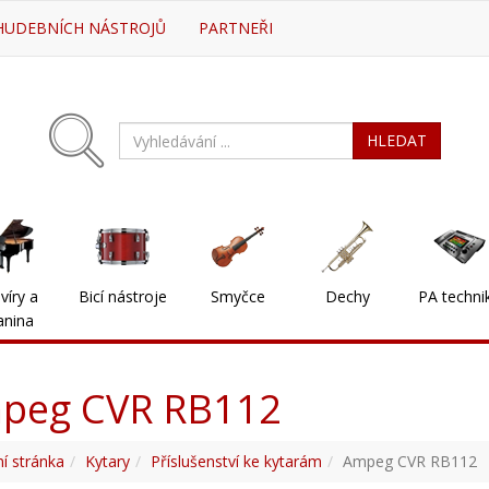
HUDEBNÍCH NÁSTROJŮ
PARTNEŘI
HLEDAT
víry a
Bicí nástroje
Smyčce
Dechy
PA techni
anina
peg CVR RB112
í stránka
Kytary
Příslušenství ke kytarám
Ampeg CVR RB112