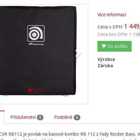
evious
Next
Více informací
1 449
Cena s DPH:
Cena bez DPH:
1 198
Do košíku
Výrobce
Záruka
Příslušenství
Podobné
0
0
VR RB112 je povlak na basové kombo RB 112 z řady Rocket Bass. Vyso