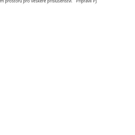
m prostoru pro veškeré příslušenství. Připravil PJ