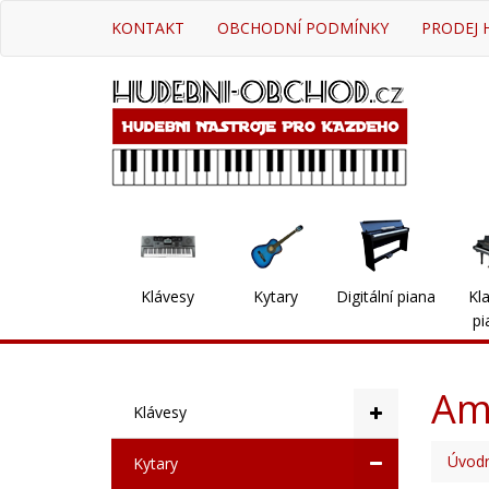
KONTAKT
OBCHODNÍ PODMÍNKY
PRODEJ 
Klávesy
Kytary
Digitální piana
Kla
pi
Am
Klávesy
Úvodn
Kytary