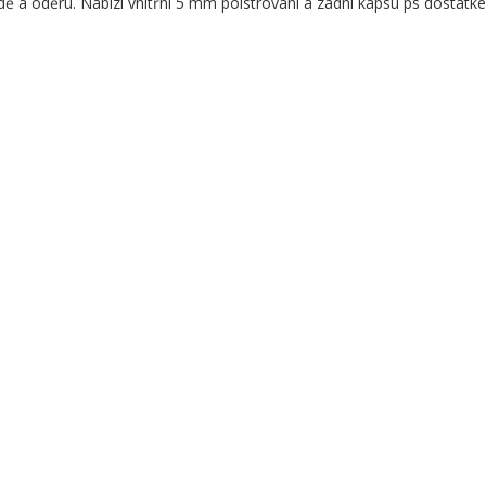
dě a oděru. Nabízí vnitřní 5 mm polstrování a zadní kapsu ps dostatke