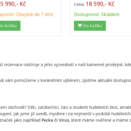
5 990,- Kč
18 590,- Kč
:
Cena:
pnost: Obvykle do 7 dnů
Dostupnost: Skladem
o košíku
Do košíku
ost rezervace nástroje a jeho vyzvednutí v naší kamenné prodejně, kd
di vám pomůžeme s konkrétním výběrem, zjistíme aktuální dostupnost 
obchodě? Děti, začátečníci, žáci a studenti hudebních škol, amatéršt
upení. Jak jsme již uvedli, myslíme i na nejmenší v podobě hudebních
naček jako například
Pecka či Virus,
které máme ověřené a máme s 