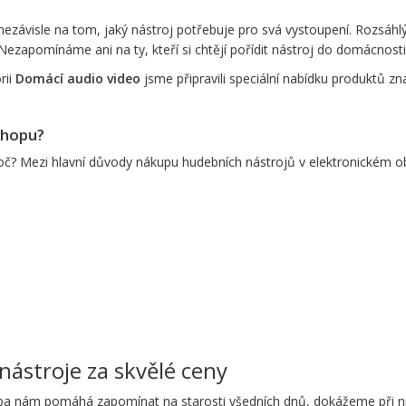
závisle na tom, jaký nástroj potřebuje pro svá vystoupení. Rozsáhl
Nezapomínáme ani na ty, kteří si chtějí pořídit nástroj do domácnosti, a
rii
Domácí audio video
jsme připravili speciální nabídku produktů 
shopu?
oč? Mezi hlavní důvody nákupu hudebních nástrojů v elektronickém o
nástroje za skvělé ceny
ba nám pomáhá zapomínat na starosti všedních dnů, dokážeme při ní re