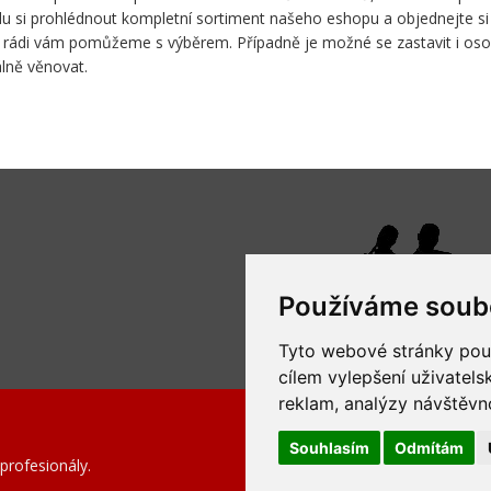
lidu si prohlédnout kompletní sortiment našeho eshopu a objednejte s
at, rádi vám pomůžeme s výběrem. Případně je možné se zastavit i 
lně věnovat.
Používáme soub
Tyto webové stránky použí
cílem vylepšení uživatel
reklam, analýzy návštěvno
Souhlasím
Odmítám
profesionály.