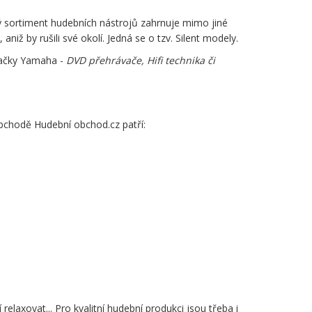
ý sortiment hudebních nástrojů zahrnuje mimo jiné
niž by rušili své okolí. Jedná se o tzv. Silent modely.
značky Yamaha -
DVD přehrávače, Hifi technika či
bchodě Hudební obchod.cz patří:
laxovat... Pro kvalitní hudební produkci jsou třeba i