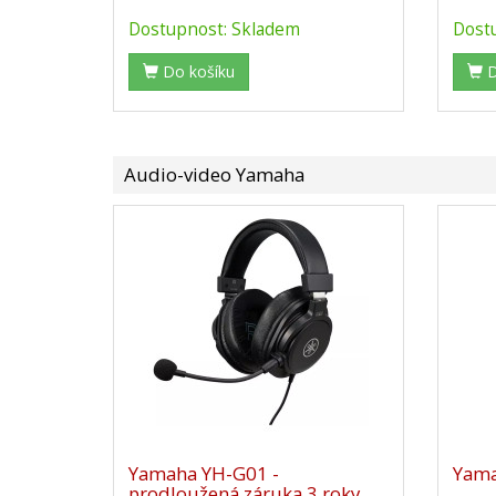
Dostupnost: Skladem
Dost
Do košíku
D
Audio-video Yamaha
Yamaha YH-G01 -
Yama
prodloužená záruka 3 roky