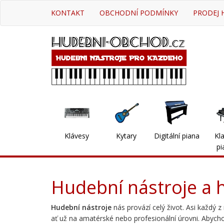
KONTAKT
OBCHODNÍ PODMÍNKY
PRODEJ 
Klávesy
Kytary
Digitální piana
Kla
pi
Hudební nástroje a 
Hudební nástroje
nás provází celý život. Asi každý z
ať už na amatérské nebo profesionální úrovni. Abycho