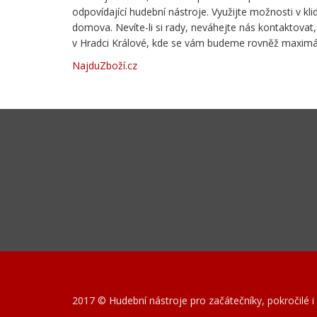
odpovídající hudební nástroje. Využijte možnosti v k
domova. Nevíte-li si rady, neváhejte nás kontaktov
v Hradci Králové, kde se vám budeme rovněž maximá
NajduZboží.cz
2017 © Hudební nástroje pro začátečníky, pokročilé i 