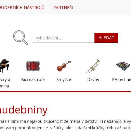
HUDEBNÍCH NÁSTROJŮ
PARTNEŘI
HLEDAT
víry a
Bicí nástroje
Smyčce
Dechy
PA techni
anina
hudebniny
 nás s nimi má nějakou zkušenost zejména v dětství. Ti nadanější a vytr
m vám pomohli nejen se začátky, ale i s dalšími krůčky třeba až na k